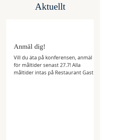
Aktuellt
Anmäl dig!
Vill du äta på konferensen, anmäl dig
för måltider senast 27.7! Alla
måltider intas på Restaurant Gastro,
Östra Långgatan 53, Kristinestad.
Anmäl dig här:
https://forms.gle/y28Rwjh74XBmmE7
z5 Om du inte vill anmäla via länken,
kan du också göra det genom att
kontakt Benita Fors, tfn 0400-569656,
e-post: benita.fors2018@gmail.com