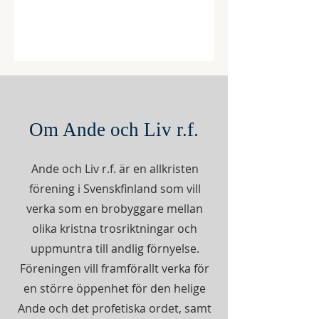
Vik dagarna i din kalender och kom
med förväntan. Gud vill röra vid ditt
liv - hela, upprätta och utrusta! Med
glädje ser vi fram emot att dela
dessa dagar med Peter Nordberg
från e-church i Uppsala, Mats
Nyholm från St Clara i Stockholm och
Om Ande och Liv r.f.
Anki Sandvik från Vasa. Vi får
lovsjunga och tillbe kungarnas Kung
Ande och Liv r.f. är en allkristen
med Linda Laukkonen med team! Du
är välkommen! KONFER
förening i Svenskfinland som vill
verka som en brobyggare mellan
olika kristna trosriktningar och
uppmuntra till andlig förnyelse.
Föreningen vill framförallt verka för
en större öppenhet för den helige
Ande och det profetiska ordet, samt