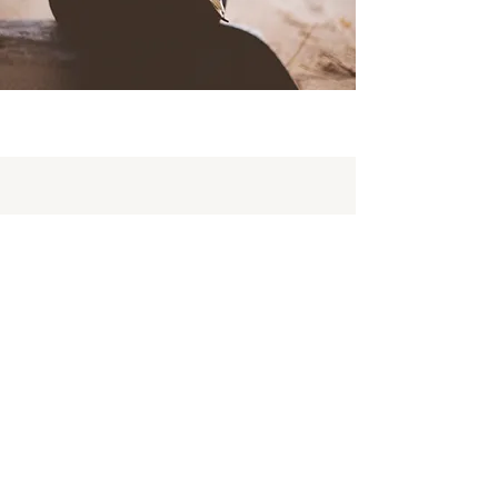
Stöd arbetet / kontonummer
Kontonummer: FI64
4730 7320
0260 28
, Ande och Liv r.f.
Penninginsamlingstillstånd:
RA/2022/1245
Mobile Pay: #15380