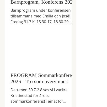
Barnprogram, Konferens 2026
Barnprogram under konferensen
tillsammans med Emilia och José!
Fredag 31.7 Kl 15.30-17, 18.30-20
Lördag 1.8 Kl 10-11.30, 13-14.30,
15.30-17, 18.30-20 Söndag 2.8 Kl 10-
11.30 Länk till anmälan:
https://forms.gle/UiicG8AmqmDKXd
RD8 Förhandsanmäl gärna barnen!
PROGRAM Sommarkonferens
2026 - Tro som övervinner!
Datumen 30.7-2.8 ses vi i vackra
Kristinestad för årets
sommarkonferens! Temat för
konferensen är Tro som övervinner.