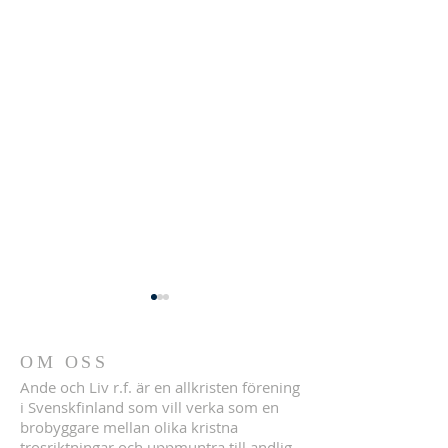
Konferensprogram
6.8.2023
OM OSS
Fredag 4.8 13
Ande och Liv r.f. är en allkristen förening
Inledningsmöte C
i Svenskfinland som vill verka som en
Klockars 14.30 Ka
brobyggare mellan olika kristna
Möte Olle Rosenqv
trosriktningar och uppmuntra till andlig