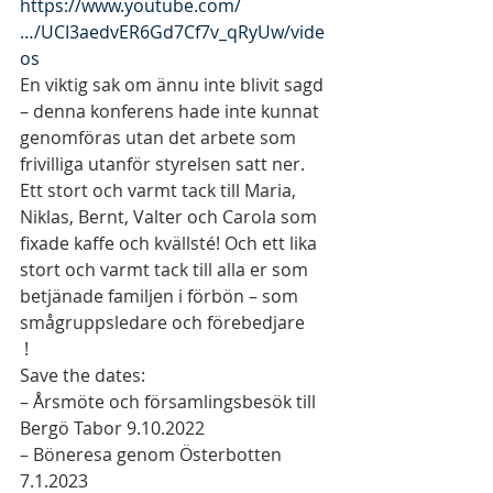
https://www.youtube.com/
…/UCI3aedvER6Gd7Cf7v_qRyUw/vide
os
En viktig sak om ännu inte blivit sagd 
– denna konferens hade inte kunnat 
genomföras utan det arbete som 
frivilliga utanför styrelsen satt ner. 
Ett stort och varmt tack till Maria, 
Niklas, Bernt, Valter och Carola som 
fixade kaffe och kvällsté! Och ett lika 
stort och varmt tack till alla er som 
betjänade familjen i förbön – som 
smågruppsledare och förebedjare 
 ! 
Save the dates: 
– Årsmöte och församlingsbesök till 
Bergö Tabor 9.10.2022 
– Böneresa genom Österbotten 
7.1.2023 