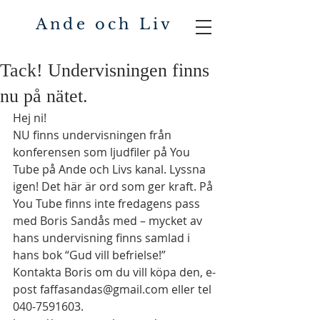
Ande och Liv
Tack! Undervisningen finns
nu på nätet.
Hej ni! 
NU finns undervisningen från 
konferensen som ljudfiler på You 
Tube på Ande och Livs kanal. Lyssna 
igen! Det här är ord som ger kraft. På 
You Tube finns inte fredagens pass 
med Boris Sandås med – mycket av 
hans undervisning finns samlad i 
hans bok “Gud vill befrielse!” 
Kontakta Boris om du vill köpa den, e-
post faffasandas@gmail.com eller tel 
040-7591603. 