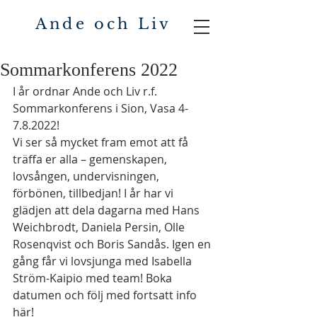
Ande och Liv
Sommarkonferens 2022
I år ordnar Ande och Liv r.f. 
Sommarkonferens i Sion, Vasa 4-
7.8.2022! 
Vi ser så mycket fram emot att få 
träffa er alla – gemenskapen, 
lovsången, undervisningen, 
förbönen, tillbedjan! I år har vi 
glädjen att dela dagarna med Hans 
Weichbrodt, Daniela Persin, Olle 
Rosenqvist och Boris Sandås. Igen en 
gång får vi lovsjunga med Isabella 
Ström-Kaipio med team! Boka 
datumen och följ med fortsatt info 
här! 