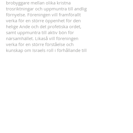
brobyggare mellan olika kristna
trosriktningar och uppmuntra till andlig
Barnprogram, Konferens
PROGRAM
förnyelse. Föreningen vill framförallt
2026
Sommarkonferens 
verka för en större öppenhet för den
Tro som övervinne
helige Ande och det profetiska ordet,
samt uppmuntra till aktiv bön för
närsamhället. Likaså vill föreningen
verka för en större förståelse och
kunskap om Israels roll i förhållande till
den kristna församlingen.
Kontonummer: FI64
4730 7320 0260
28
, Ande och Liv r.f.
Mobile Pay: #15380
Penninginsamlingstillstånd:
RA/202
2/1245
KONTAKT
Tveka inte att kontakta oss vid frågor!