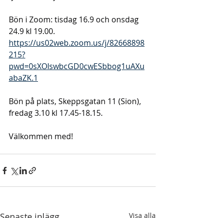
Bön i Zoom: tisdag 16.9 och onsdag 
24.9 kl 19.00.
https://us02web.zoom.us/j/82668898
215?
pwd=0sXOIswbcGD0cwESbbog1uAXu
abaZK.1
Bön på plats, Skeppsgatan 11 (Sion), 
fredag 3.10 kl 17.45-18.15.
Välkommen med!
Senaste inlägg
Visa alla