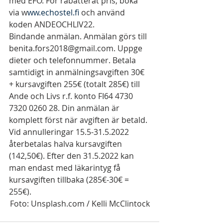
med EFÖ. För rabatterat pris, boka 
via w
ww.echostel.fi 
och använd 
koden ANDEOCHLIV22. 
Bindande anmälan. Anmälan görs till 
benita.fors2018@gmail.com. Uppge 
dieter och telefonnummer. Betala 
samtidigt in anmälningsavgiften 30€ 
+ kursavgiften 255€ (totalt 285€) till 
Ande och Livs r.f. konto FI64 4730 
7320 0260 28. Din anmälan är 
komplett först när avgiften är betald. 
Vid annulleringar 15.5-31.5.2022 
återbetalas halva kursavgiften 
(142,50€). Efter den 31.5.2022 kan 
man endast med läkarintyg få 
kursavgiften tillbaka (285€-30€ = 
255€).  
Foto: Unsplash.com / Kelli McClintock